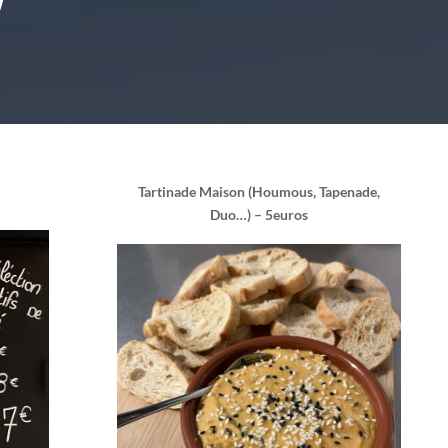
Tartinade Maison (Houmous, Tapenade,
Duo…) – 5euros