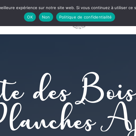
eilleure expérience sur notre site web. Si vous continuez à utiliser ce
OK
Non
Politique de confidentialité
ANT
SALON DE THÉ
APÉROS
PRIVATISATION
C
te des Bois
Planches A