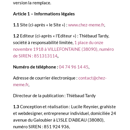
version la remplace.
Article 1 – Informations légales
1.1
Site (ci-après « le Site ») :
www.chez-meme.fr
,
1.2
Editeur (ci-après « l’Editeur ») : Thiébaud Tardy,
société à responsabilité limitée,
1 place du onze
novembre 1918 à VILLEFONTAINE (
38090), numéro
de SIREN : 851313114
,
Numéro de téléphone :
04 74 96 14 45
,
Adresse de courrier électronique :
contact@chez-
meme.fr
,
Directeur de la publication : Thiébaud Tardy
1.3
Conception et réalisation : Lucile Reynier, grahiste
et webdesigner, entrepreneur individuel, domiciliée 24
avenue du Galoubier à L’ISLE D’ABEAU (38080),
numéro SIREN : 851 924 936,